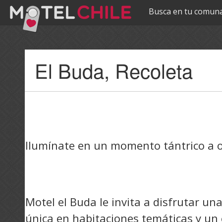
Busca en tu comuna
Pasar al
El Buda, Recoleta
contenido
principal
Ilumínate en un momento tántrico a ot
Motel el Buda le invita a disfrutar u
única en habitaciones temáticas y un