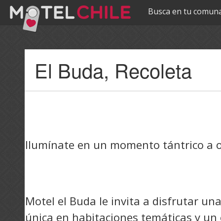
Busca en tu comuna
Pasar al
El Buda, Recoleta
contenido
principal
Ilumínate en un momento tántrico a ot
Motel el Buda le invita a disfrutar u
única en habitaciones temáticas y un