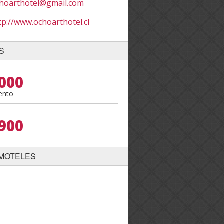
hoarthotel@gmail.com
tp://www.ochoarthotel.cl
S
000
ento
900
e
MOTELES