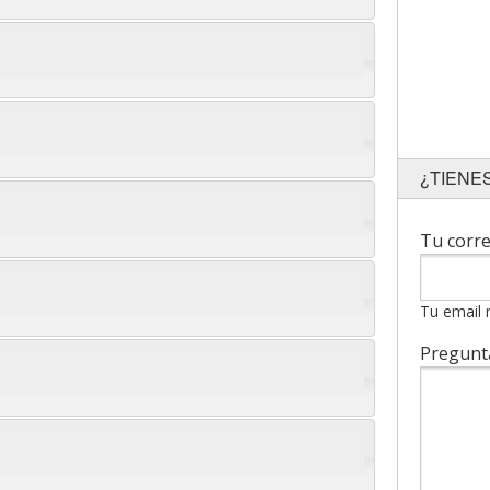
¿TIENE
Tu corr
Tu email 
Pregun