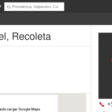
:
el, Recoleta
+
uede cargar Google Maps