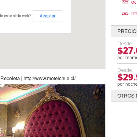
oc
ht
Aceptar
 de este sitio web?
PRECIO
Desde:
$27.
por mom
Desde:
$29.
Recoleta | http://www.motelchile.cl/
por noch
OTROS 