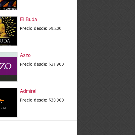
El Buda
Precio desde:
$9.200
Azzo
Precio desde:
$31.900
Admiral
Precio desde:
$38.900