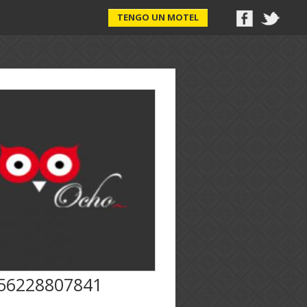
TENGO UN MOTEL
56228807841