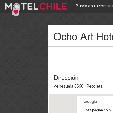
Busca en tu comuna
Pasar al
Ocho Art Hot
contenido
principal
Dirección
Venezuela 0560 , Recoleta
Esta página no p