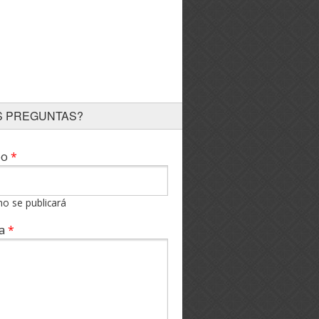
S PREGUNTAS?
eo
*
no se publicará
ta
*