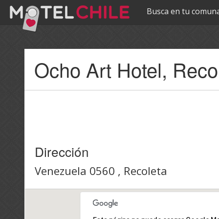
Busca en tu comuna
Pasar al
Ocho Art Hotel, Reco
contenido
principal
Dirección
Venezuela 0560 , Recoleta